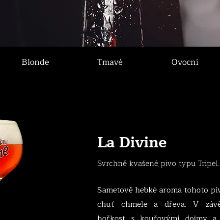
Blonde
Tmavé
Ovocní
La Divine
Svrchně kvašené pivo typu Tripel.
Sametově hebké aroma tohoto piv
chuť chmele a dřeva. V závě
hořkost s kouřovými dojmy 