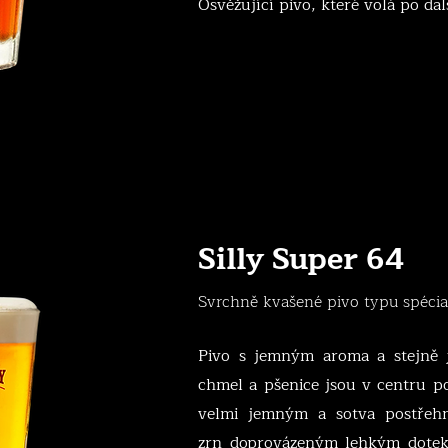
Osvěžující pivo, které volá po dal
Silly Super 64
Svrchně kvašené pivo typu spécial
Pivo s jemným aroma a stejně 
chmel a pšenice jsou v centru p
velmi jemným a sotva postřeh
zrn doprovázeným lehkým dotek