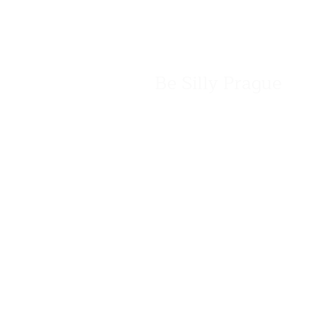
Be Silly Prague
Korunní 1251/48
120 00 Praha 2 - Vinohrady
+ 420 774 804 343
info@besillyprague.cz