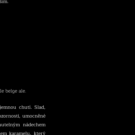
ším.
e belge ale.
jemnou chutí. Slad,
ozornosti, umocněné
nutelným nádechem
em karamelu, který