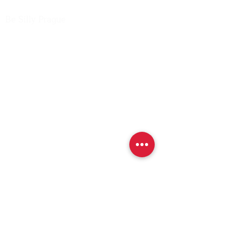
Be Silly Prague
Korunní 1251/48
120 00 Praha 2 - Vinohrady
+
420 774 804 343
info@besillyprague.cz
Otevírací doba
16:00 - 23:00
Po - Pá
Sobota
10:00 - 23:00
Neděle
10:00 - 22:00
Provozovatel
Silly Belgian Bar Holding CZ s.r.o.
Korunní 1251/48
120 00 Praha 2 - Vinohrady
IČ:
10855084